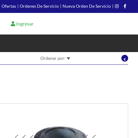
|
Ofertas
|
Ordenes De Servicio
|
Nueva Orden De Servicio
|
Ingresar
Ordenar por: