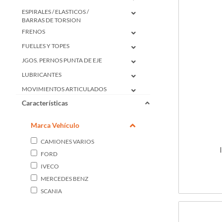
ESPIRALES / ELASTICOS /
BARRAS DE TORSION
FRENOS
FUELLES Y TOPES
JGOS. PERNOS PUNTA DE EJE
LUBRICANTES
MOVIMIENTOS ARTICULADOS
Características
PARRILLAS DE SUSPENSION Y
ACCESORIOS
RESORTES NEUMATICOS
Marca Vehículo
RODAMIENTOS
CAMIONES VARIOS
RUBROS VARIOS
FORD
SISTEMAS DE DIRECCION
IVECO
MERCEDES BENZ
SOPORTES MOTOR / CAJA /
VARIOS
SCANIA
TRANSMISIONES
VOLKSWAGEN
ELECTRICIDAD DEL