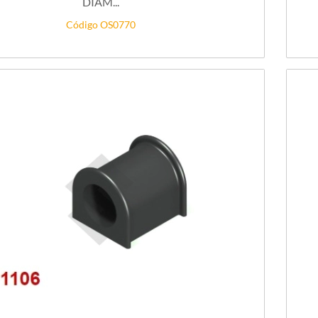
DIAM...
Código OS0770