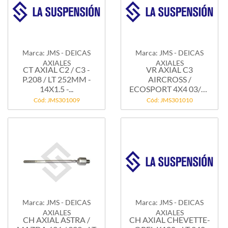
Marca: JMS - DEICAS
Marca: JMS - DEICAS
AXIALES
AXIALES
CT AXIAL C2 / C3 -
VR AXIAL C3
P.208 / LT 252MM -
AIRCROSS /
14X1.5 -...
ECOSPORT 4X4 03/12
- TEMPRA...
Cód: JMS301009
Cód: JMS301010
Marca: JMS - DEICAS
Marca: JMS - DEICAS
AXIALES
AXIALES
CH AXIAL ASTRA /
CH AXIAL CHEVETTE-