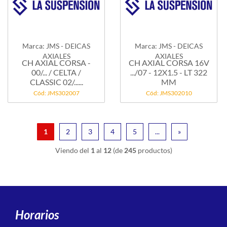
Marca: JMS - DEICAS
Marca: JMS - DEICAS
AXIALES
AXIALES
CH AXIAL CORSA -
CH AXIAL CORSA 16V
00/... / CELTA /
.../07 - 12X1.5 - LT 322
CLASSIC 02/......
MM
Cód: JMS302007
Cód: JMS302010
1
2
3
4
5
...
»
Viendo del
1
al
12
(de
245
productos)
Horarios