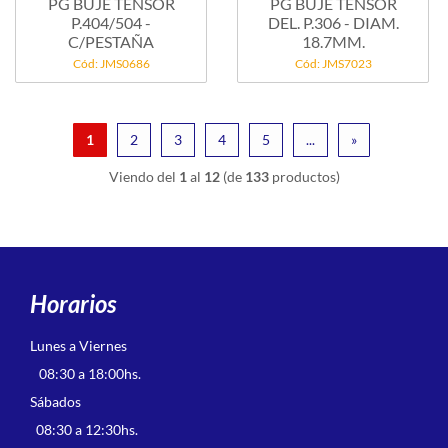
PG BUJE TENSOR
PG BUJE TENSOR
P.404/504 -
DEL. P.306 - DIAM.
C/PESTAÑA
18.7MM.
Cód: JMS0686
Cód: JMS7023
1
2
3
4
5
...
»
Viendo del
1
al
12
(de
133
productos)
Horarios
Lunes a Viernes
08:30 a 18:00hs.
Sábados
08:30 a 12:30hs.