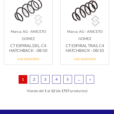
Marca: AG - ANICETO
Marca: AG - ANICETO
GOMEZ
GOMEZ
CT ESPIRAL DEL. C4
CT ESPIRAL TRAS. C4
HATCHBACK - 08/10
HATCHBACK - 08/10
Cód: AG031023
Cód: AG031024
1
2
3
4
5
...
»
Viendo del
1
al
12
(de
1757
productos)