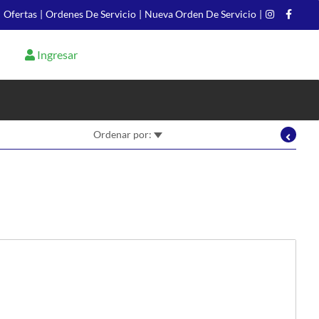
|
Ofertas
|
Ordenes De Servicio
|
Nueva Orden De Servicio
|
Ingresar
Ordenar por: