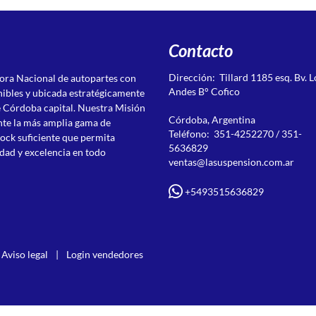
Contacto
Dirección: Tillard 1185 esq. Bv. L
ora Nacional de autopartes con
Andes B° Cofico
nibles y ubicada estratégicamente
de Córdoba capital. Nuestra Misión
Córdoba, Argentina
ente la más amplia gama de
Teléfono: 351-4252270 / 351-
ock suficiente que permita
5636829
idad y excelencia en todo
ventas@lasuspension.com.ar
+5493515636829
Aviso legal
|
Login vendedores