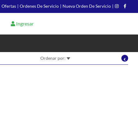
|
Ofertas
|
Ordenes De Servicio
|
Nueva Orden De Servicio
|
Ingresar
Ordenar por: