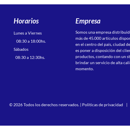
AUTOMOTOR
MERCEDES BENZ
CUBIERTAS
PEUGEOT
SUSPENSION PESADOS
RASTROJERO
Horarios
Empresa
RENAULT
Somos una empresa distribuid
Lunes a Viernes
SEAT
más de 45.000 artículos dispo
TOYOTA
08:30 a 18:00hs.
en el centro del país, ciudad 
VOLKSWAGEN
Sábados
es poner a disposición del cli
productos, contando con un st
08:30 a 12:30hs.
brindar un servicio de alta cal
momento.
© 2026 Todos los derechos reservados. |
Politicas de privacidad
|