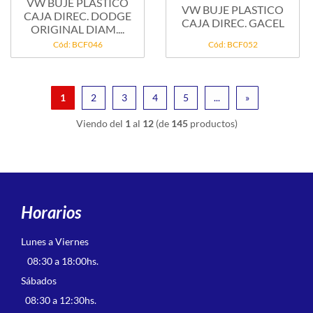
VW BUJE PLASTICO
VW BUJE PLASTICO
CAJA DIREC. DODGE
CAJA DIREC. GACEL
ORIGINAL DIAM....
Cód: BCF046
Cód: BCF052
1
2
3
4
5
...
»
Viendo del
1
al
12
(de
145
productos)
Horarios
Lunes a Viernes
08:30 a 18:00hs.
Sábados
08:30 a 12:30hs.