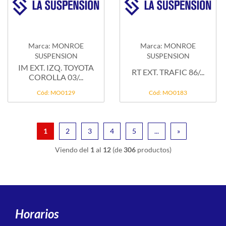
Marca: MONROE
Marca: MONROE
SUSPENSION
SUSPENSION
IM EXT. IZQ. TOYOTA
RT EXT. TRAFIC 86/...
COROLLA 03/...
Cód: MO0129
Cód: MO0183
1
2
3
4
5
...
»
Viendo del
1
al
12
(de
306
productos)
Horarios