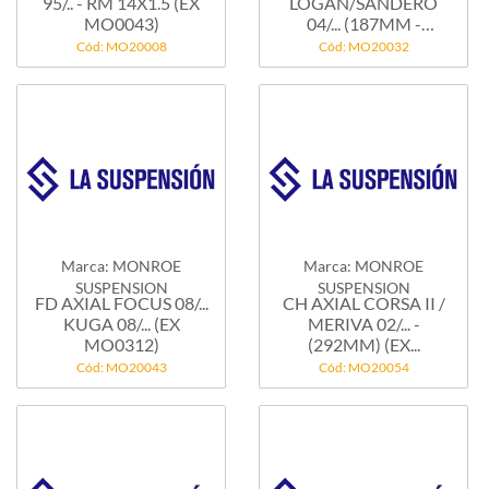
95/.. - RM 14X1.5 (EX
LOGAN/SANDERO
MO0043)
04/... (187MM -
14X1.5MM)...
Cód: MO20008
Cód: MO20032
Marca: MONROE
Marca: MONROE
SUSPENSION
SUSPENSION
FD AXIAL FOCUS 08/...
CH AXIAL CORSA II /
KUGA 08/... (EX
MERIVA 02/... -
MO0312)
(292MM) (EX...
Cód: MO20043
Cód: MO20054