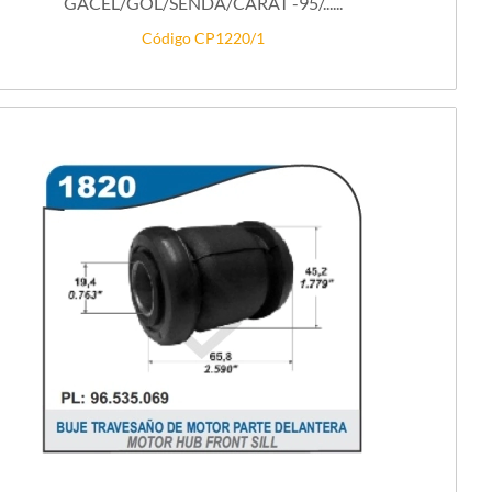
GACEL/GOL/SENDA/CARAT -95/......
Código CP1220/1