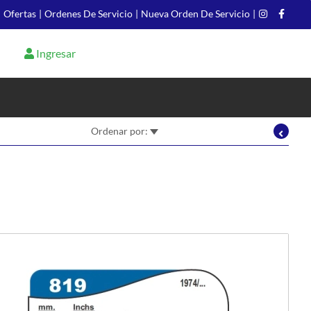
|
Ofertas
|
Ordenes De Servicio
|
Nueva Orden De Servicio
|
Ingresar
Ordenar por: