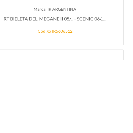
Marca: IR ARGENTINA
RT BIELETA DEL. MEGANE II 05/... - SCENIC 06/......
Código IR5606512