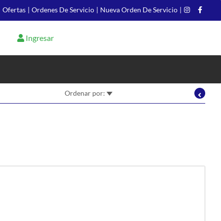
|
Ofertas
|
Ordenes De Servicio
|
Nueva Orden De Servicio
|
Ingresar
Ordenar por: