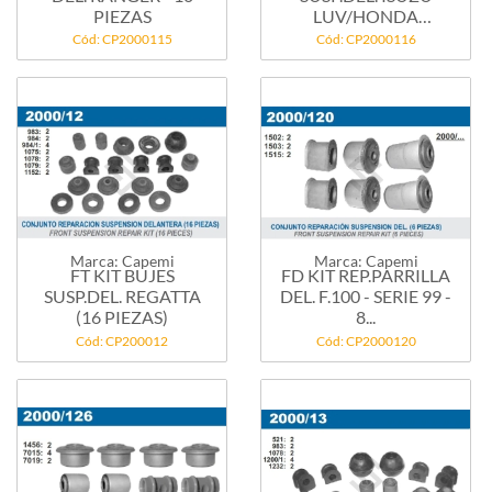
PIEZAS
LUV/HONDA
PASSPORT...
Cód: CP2000115
Cód: CP2000116
Marca: Capemi
Marca: Capemi
FT KIT BUJES
FD KIT REP.PARRILLA
SUSP.DEL. REGATTA
DEL. F.100 - SERIE 99 -
(16 PIEZAS)
8...
Cód: CP200012
Cód: CP2000120