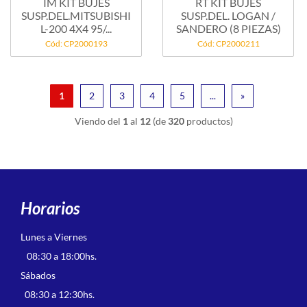
IM KIT BUJES
RT KIT BUJES
SUSP.DEL.MITSUBISHI
SUSP.DEL. LOGAN /
L-200 4X4 95/...
SANDERO (8 PIEZAS)
Cód: CP2000193
Cód: CP2000211
1
2
3
4
5
...
»
Viendo del
1
al
12
(de
320
productos)
Horarios
Lunes a Viernes
08:30 a 18:00hs.
Sábados
08:30 a 12:30hs.