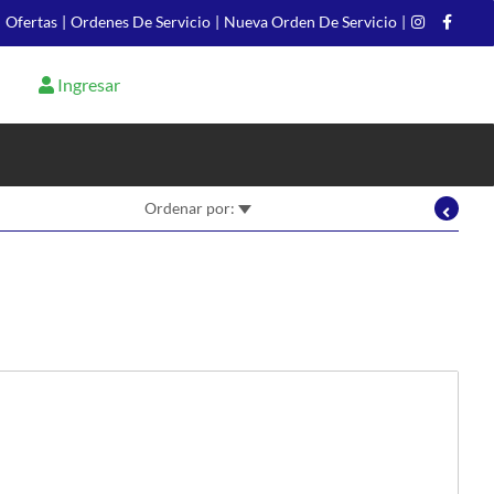
|
Ofertas
|
Ordenes De Servicio
|
Nueva Orden De Servicio
|
Ingresar
Ordenar por: