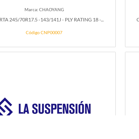
Marca: CHAOYANG
TA 245/70R17.5 -143/141J - PLY RATING 18 -...
C
Código CNP00007