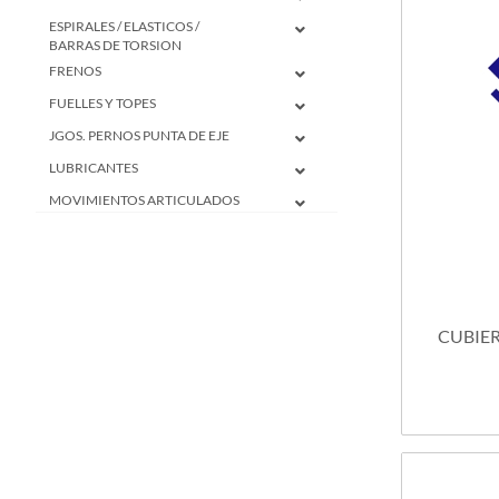
ESPIRALES / ELASTICOS /
BARRAS DE TORSION
FRENOS
FUELLES Y TOPES
JGOS. PERNOS PUNTA DE EJE
LUBRICANTES
MOVIMIENTOS ARTICULADOS
PARRILLAS DE SUSPENSION Y
ACCESORIOS
RESORTES NEUMATICOS
RODAMIENTOS
CUBIERT
RUBROS VARIOS
SISTEMAS DE DIRECCION
SOPORTES MOTOR / CAJA /
VARIOS
TRANSMISIONES
ELECTRICIDAD DEL