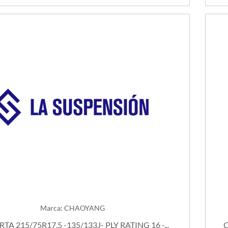
Marca: CHAOYANG
TA 215/75R17.5 -135/133J- PLY RATING 16 -...
C